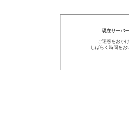
現在サーバ
ご迷惑をおか
しばらく時間をお