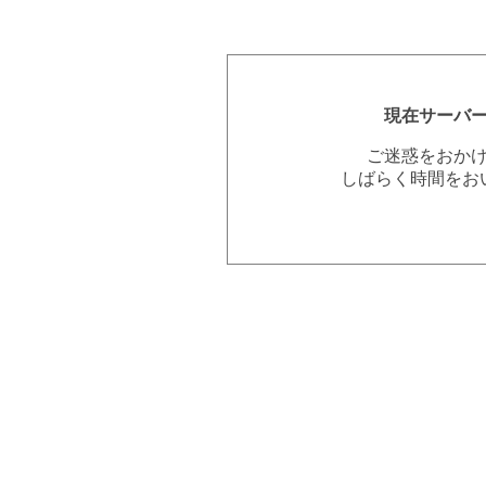
現在サーバ
ご迷惑をおか
しばらく時間をお