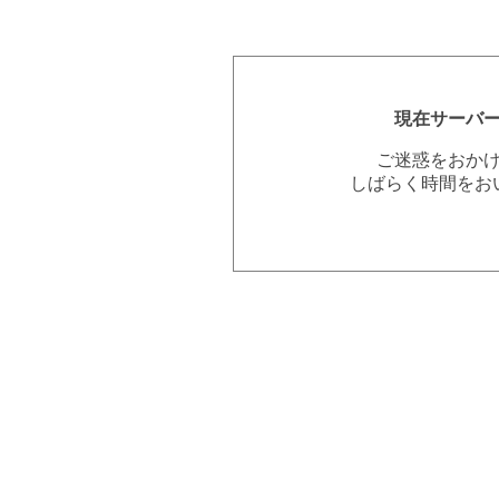
現在サーバ
ご迷惑をおか
しばらく時間をお