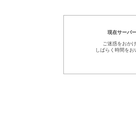
現在サーバ
ご迷惑をおか
しばらく時間をお