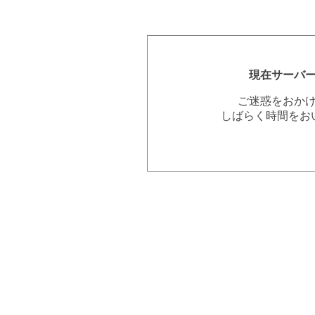
現在サーバ
ご迷惑をおか
しばらく時間をお