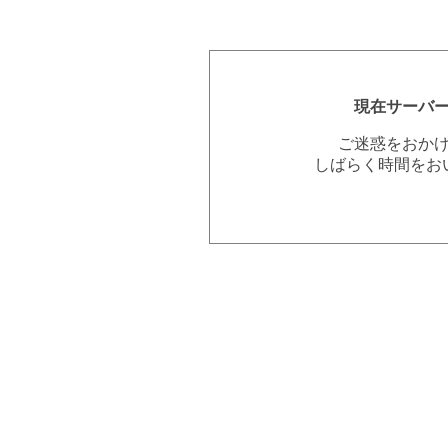
現在サーバ
ご迷惑をおか
しばらく時間をお