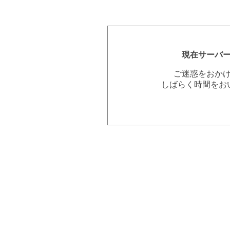
現在サーバ
ご迷惑をおか
しばらく時間をお