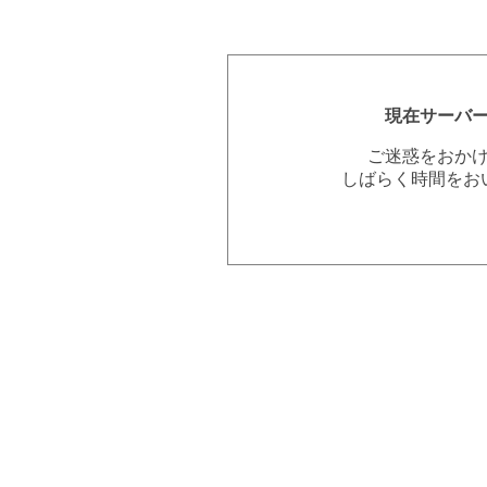
現在サーバ
ご迷惑をおか
しばらく時間をお