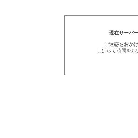
現在サーバ
ご迷惑をおか
しばらく時間をお