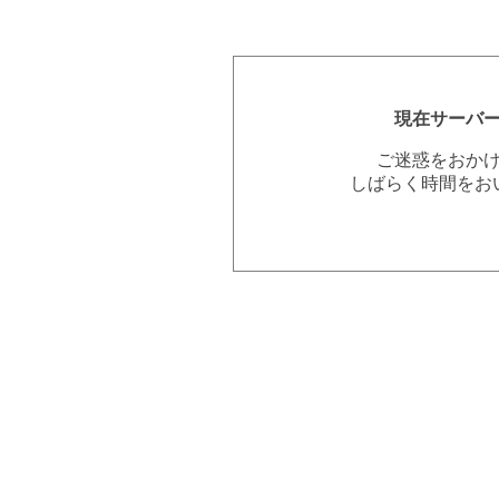
現在サーバ
ご迷惑をおか
しばらく時間をお