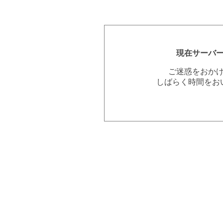
現在サーバ
ご迷惑をおか
しばらく時間をお