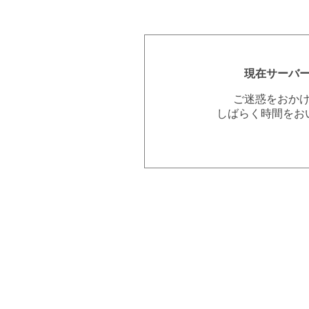
現在サーバ
ご迷惑をおか
しばらく時間をお