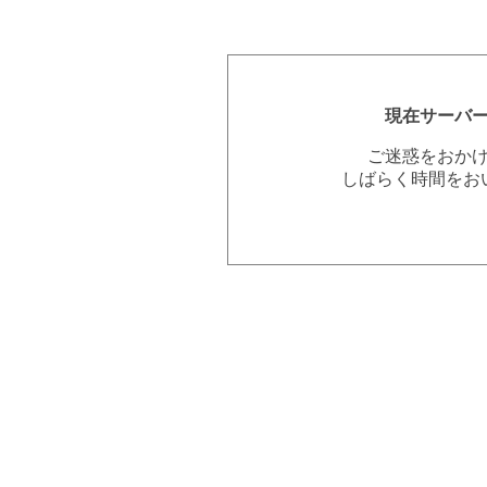
現在サーバ
ご迷惑をおか
しばらく時間をお