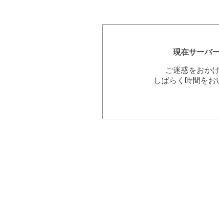
現在サーバ
ご迷惑をおか
しばらく時間をお