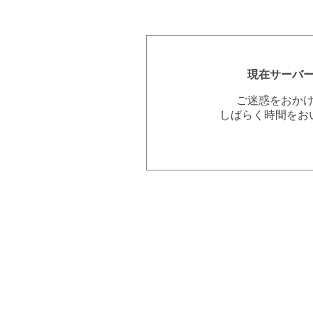
現在サーバ
ご迷惑をおか
しばらく時間をお