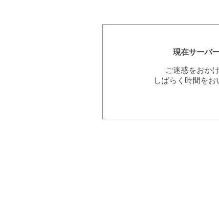
現在サーバ
ご迷惑をおか
しばらく時間をお