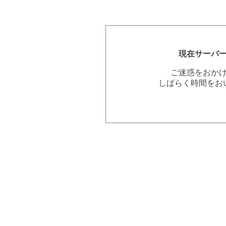
現在サーバ
ご迷惑をおか
しばらく時間をお