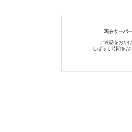
現在サーバ
ご迷惑をおか
しばらく時間をお