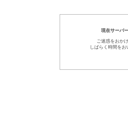
現在サーバ
ご迷惑をおか
しばらく時間をお