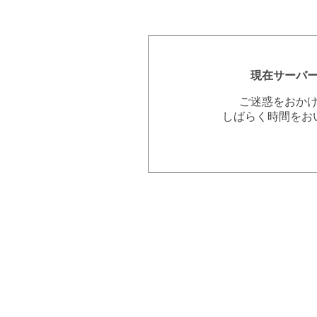
現在サーバ
ご迷惑をおか
しばらく時間をお