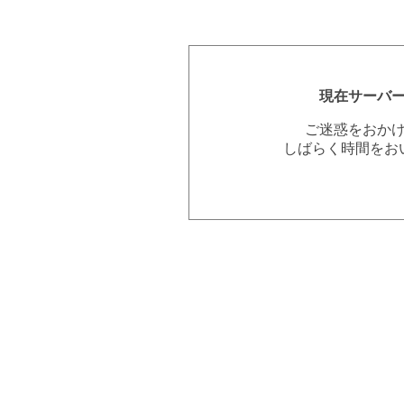
現在サーバ
ご迷惑をおか
しばらく時間をお