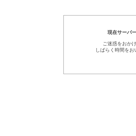
現在サーバ
ご迷惑をおか
しばらく時間をお