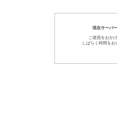
現在サーバ
ご迷惑をおか
しばらく時間をお