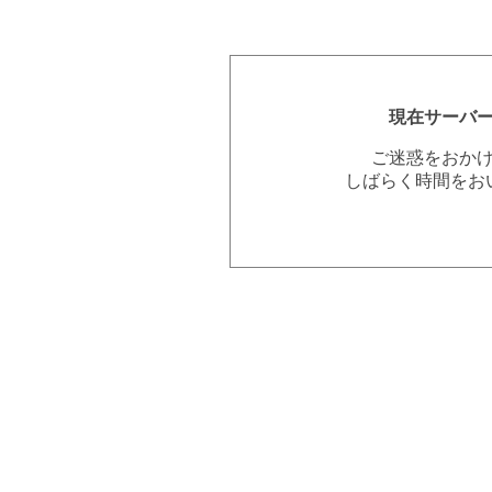
現在サーバ
ご迷惑をおか
しばらく時間をお