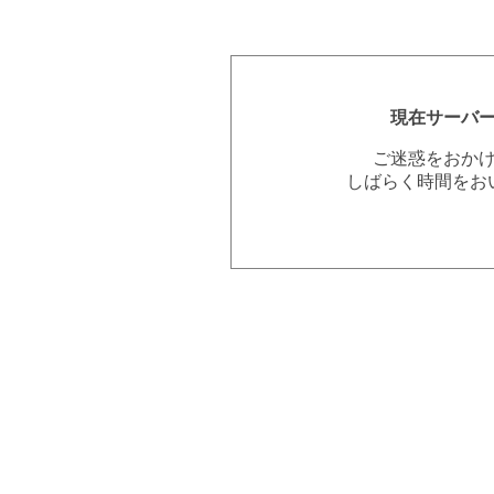
現在サーバ
ご迷惑をおか
しばらく時間をお