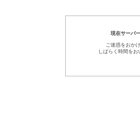
現在サーバ
ご迷惑をおか
しばらく時間をお