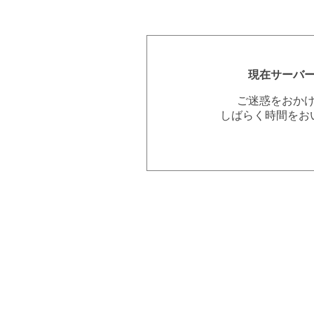
現在サーバ
ご迷惑をおか
しばらく時間をお