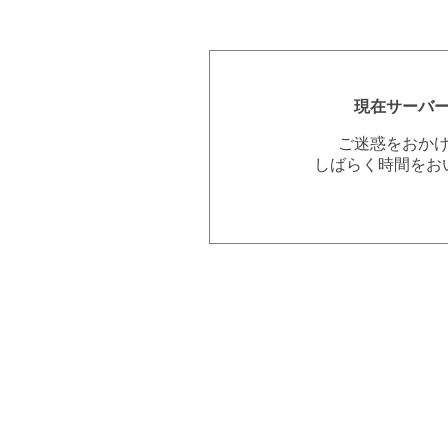
現在サーバ
ご迷惑をおか
しばらく時間をお