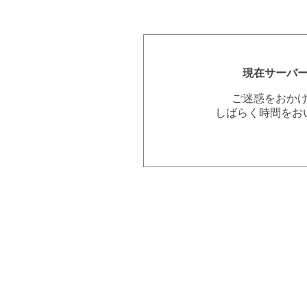
現在サーバ
ご迷惑をおか
しばらく時間をお