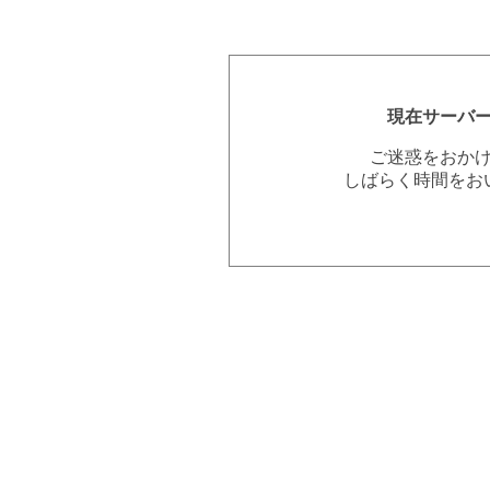
現在サーバ
ご迷惑をおか
しばらく時間をお