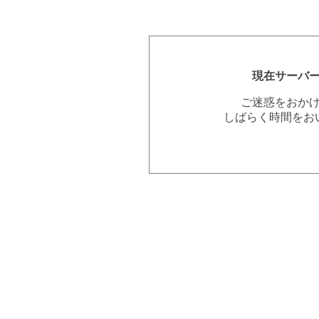
現在サーバ
ご迷惑をおか
しばらく時間をお