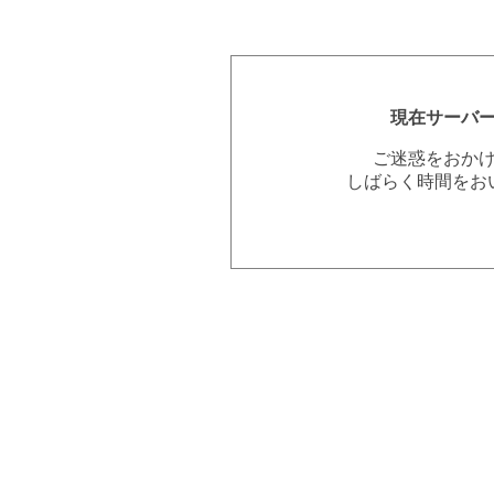
現在サーバ
ご迷惑をおか
しばらく時間をお