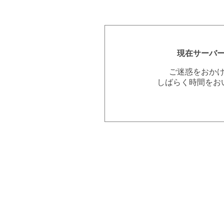
現在サーバ
ご迷惑をおか
しばらく時間をお