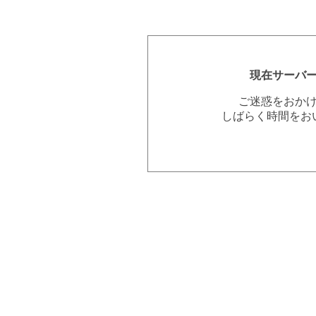
現在サーバ
ご迷惑をおか
しばらく時間をお