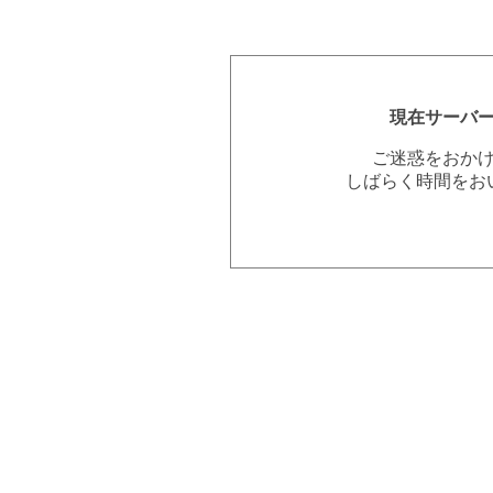
現在サーバ
ご迷惑をおか
しばらく時間をお