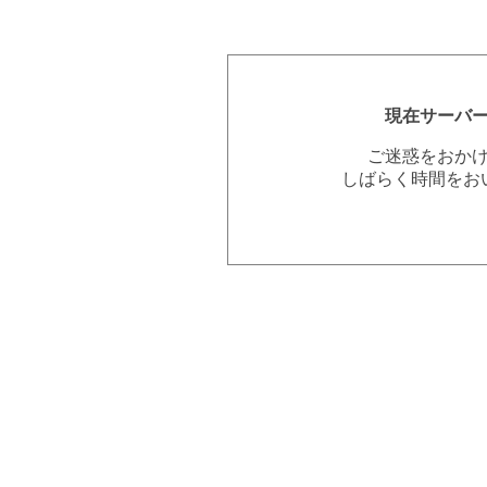
現在サーバ
ご迷惑をおか
しばらく時間をお