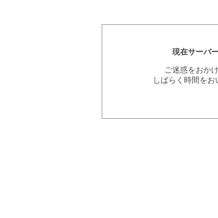
現在サーバ
ご迷惑をおか
しばらく時間をお