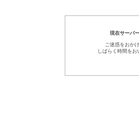
現在サーバ
ご迷惑をおか
しばらく時間をお