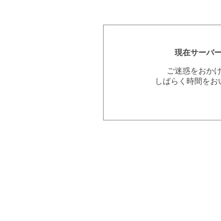
現在サーバ
ご迷惑をおか
しばらく時間をお