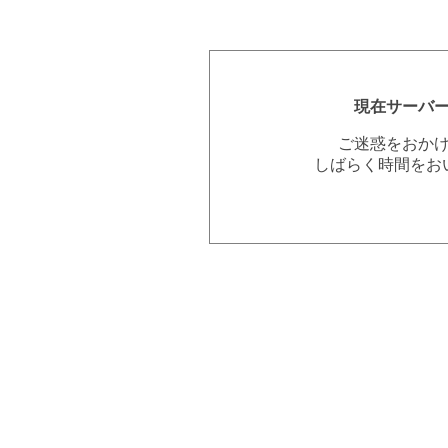
現在サーバ
ご迷惑をおか
しばらく時間をお