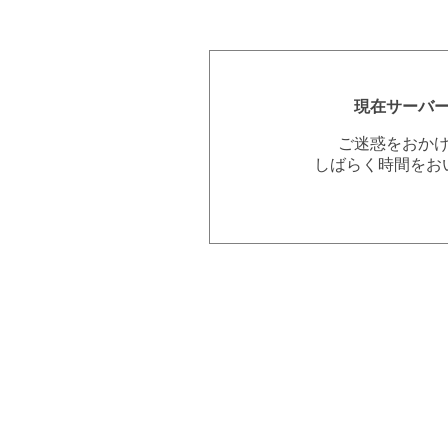
現在サーバ
ご迷惑をおか
しばらく時間をお