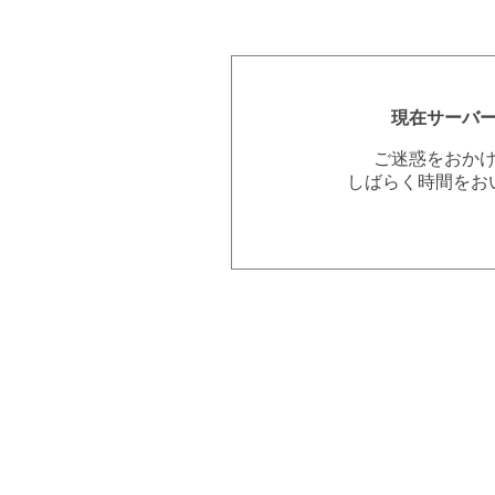
現在サーバ
ご迷惑をおか
しばらく時間をお