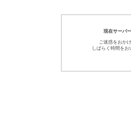
現在サーバ
ご迷惑をおか
しばらく時間をお