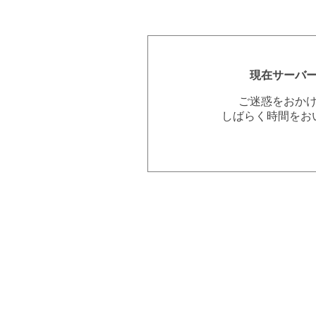
現在サーバ
ご迷惑をおか
しばらく時間をお