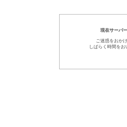
現在サーバ
ご迷惑をおか
しばらく時間をお