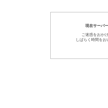
現在サーバ
ご迷惑をおか
しばらく時間をお