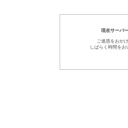
現在サーバ
ご迷惑をおか
しばらく時間をお