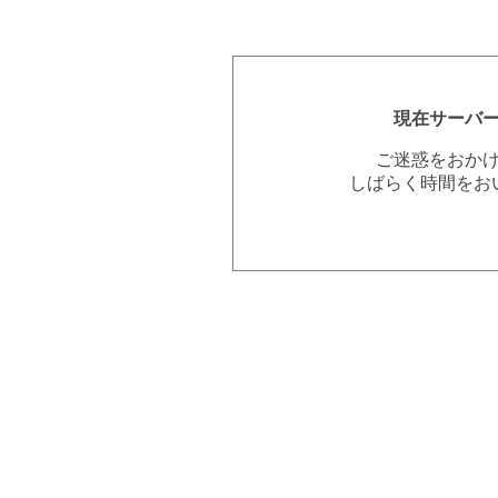
現在サーバ
ご迷惑をおか
しばらく時間をお