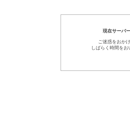
現在サーバ
ご迷惑をおか
しばらく時間をお