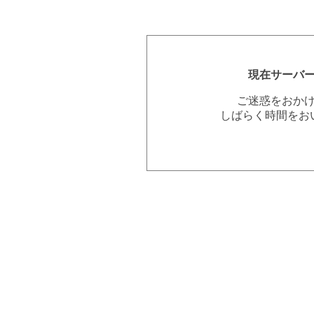
現在サーバ
ご迷惑をおか
しばらく時間をお